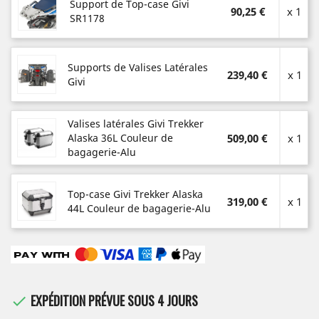
Support de Top-case Givi
90,25 €
x 1
SR1178
Supports de Valises Latérales
239,40 €
x 1
Givi
Valises latérales Givi Trekker
Alaska 36L Couleur de
509,00 €
x 1
bagagerie-Alu
Top-case Givi Trekker Alaska
319,00 €
x 1
44L Couleur de bagagerie-Alu
EXPÉDITION PRÉVUE SOUS 4 JOURS
