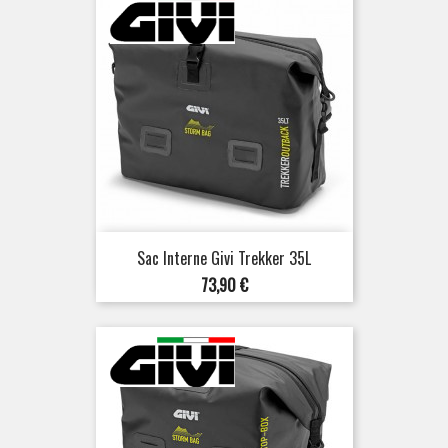
Sac Interne Givi Trekker 35L
Prix
73,90 €