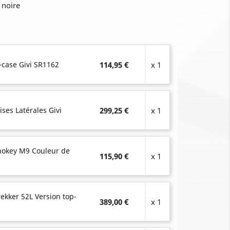
 noire
-case Givi SR1162
114,95 €
x 1
ises Latérales Givi
299,25 €
x 1
onokey M9 Couleur de
115,90 €
x 1
rekker 52L Version top-
389,00 €
x 1