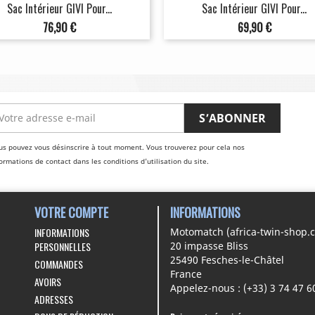
Sac Intérieur GIVI Pour...
Sac Intérieur GIVI Pour...
Prix
Prix
76,90 €
69,90 €
us pouvez vous désinscrire à tout moment. Vous trouverez pour cela nos
ormations de contact dans les conditions d'utilisation du site.
VOTRE COMPTE
INFORMATIONS
INFORMATIONS
Motomatch (africa-twin-shop.
PERSONNELLES
20 impasse Bliss
25490 Fesches-le-Châtel
COMMANDES
France
AVOIRS
Appelez-nous :
(+33) 3 74 47 6
ADRESSES