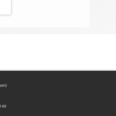
com)
0 60