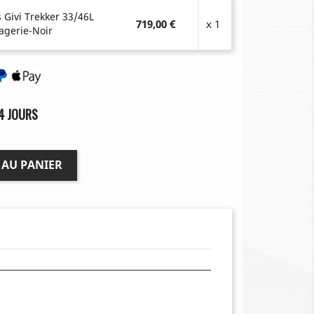
s Givi Trekker 33/46L
719,00 €
x 1
agerie-Noir
4 JOURS
 AU PANIER