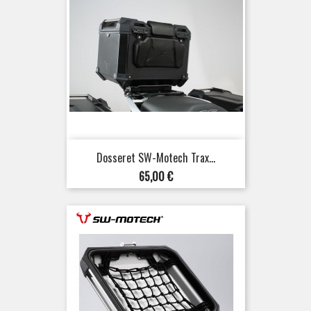
Dosseret SW-Motech Trax...
Prix
65,00 €