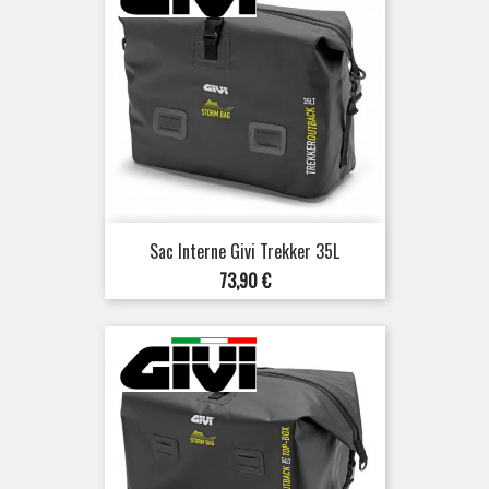
Sac Interne Givi Trekker 35L
Prix
73,90 €