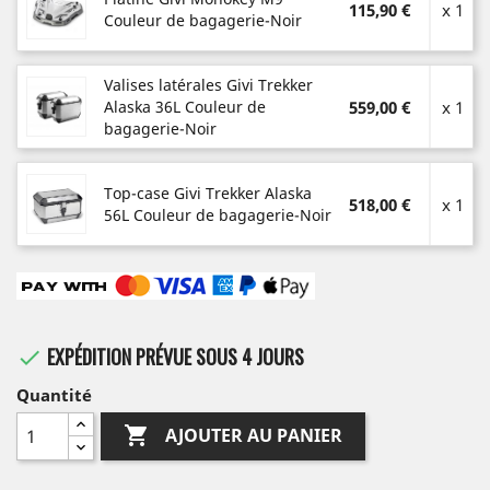
115,90 €
x 1
Couleur de bagagerie-Noir
Valises latérales Givi Trekker
Alaska 36L Couleur de
559,00 €
x 1
bagagerie-Noir
Top-case Givi Trekker Alaska
518,00 €
x 1
56L Couleur de bagagerie-Noir
EXPÉDITION PRÉVUE SOUS 4 JOURS

Quantité

AJOUTER AU PANIER