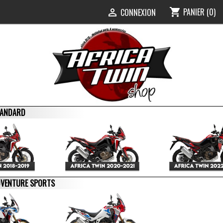
PANIER
(0)
shopping_cart
0
CONNEXION

STANDARD
ADVENTURE SPORTS