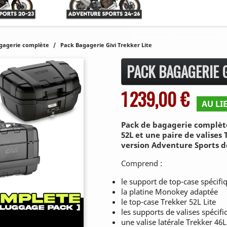
gagerie complète
Pack Bagagerie Givi Trekker Lite
PACK BAGAGERIE G
1 239,00 €
AU LIE
Pack de bagagerie complète
52L et une paire de valises
version Adventure Sports de
Comprend :
le support de top-case spécifi
la platine Monokey adaptée
le top-case Trekker 52L Lite
les supports de valises spécif
une valise latérale Trekker 46L