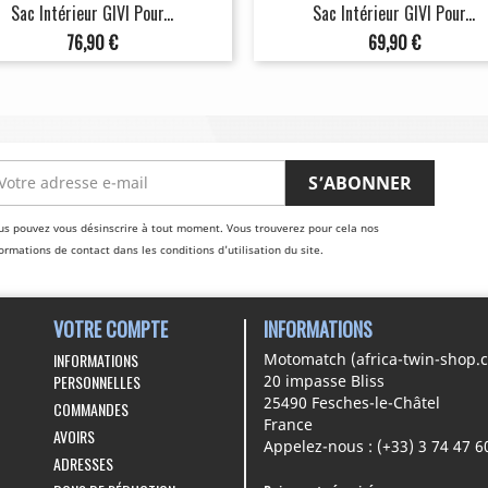
Sac Intérieur GIVI Pour...
Sac Intérieur GIVI Pour...
Prix
Prix
76,90 €
69,90 €
us pouvez vous désinscrire à tout moment. Vous trouverez pour cela nos
ormations de contact dans les conditions d'utilisation du site.
VOTRE COMPTE
INFORMATIONS
INFORMATIONS
Motomatch (africa-twin-shop.
PERSONNELLES
20 impasse Bliss
25490 Fesches-le-Châtel
COMMANDES
France
AVOIRS
Appelez-nous :
(+33) 3 74 47 6
ADRESSES