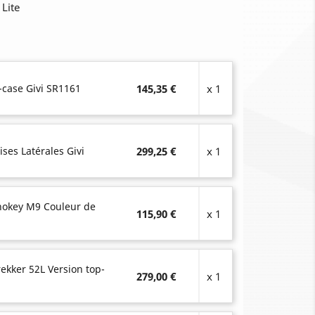
 Lite
-case Givi SR1161
145,35 €
x 1
ises Latérales Givi
299,25 €
x 1
onokey M9 Couleur de
115,90 €
x 1
rekker 52L Version top-
279,00 €
x 1