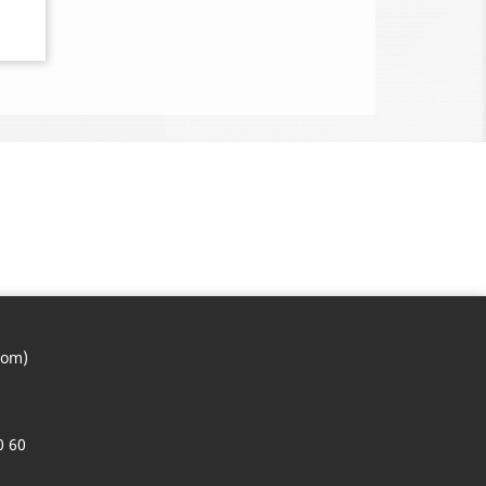
com)
0 60