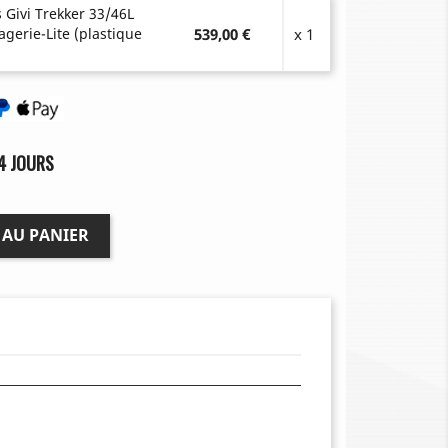
s Givi Trekker 33/46L
gerie-Lite (plastique
539,00 €
x 1
4 JOURS
 AU PANIER