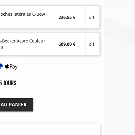
coches latérales C-Bow
236,55 €
x 1
-Becker Xcore Couleur
609,00 €
x 1
lu
5 JOURS
 AU PANIER