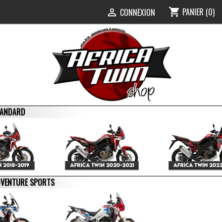
PANIER
(0)
shopping_cart
0
CONNEXION

STANDARD
ADVENTURE SPORTS