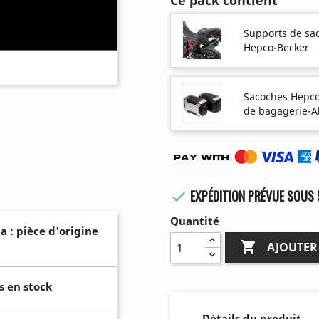
Ce pack contient
Supports de sa
Hepco-Becker
Sacoches Hepco
de bagagerie-A
EXPÉDITION PRÉVUE SOUS 

Quantité
a : pièce d'origine

AJOUTER
s en stock
Détails du produit