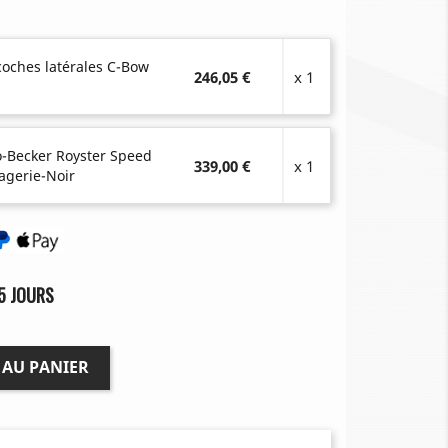
coches latérales C-Bow
246,05 €
x 1
-Becker Royster Speed
339,00 €
x 1
agerie-Noir
5 JOURS
 AU PANIER