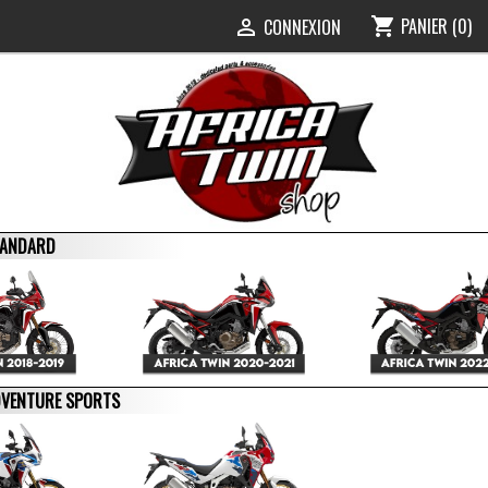
PANIER
(0)
shopping_cart
0
CONNEXION

STANDARD
ADVENTURE SPORTS