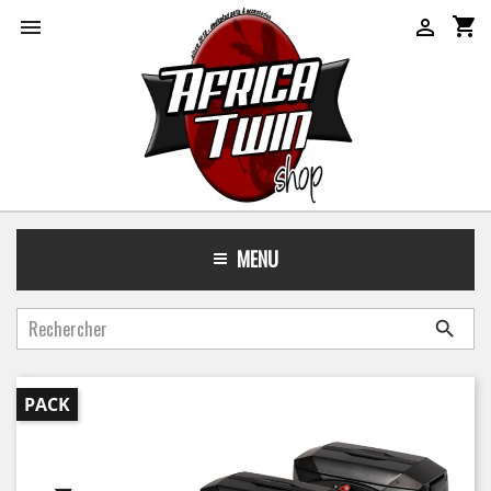
shopping_cart


MENU

PACK