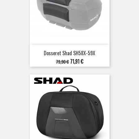
Dosseret Shad SH58X-59X
Prix
Prix
71,91 €
79,90 €
de
base