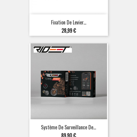
Fixation De Levier...
Prix
28,99 €
Système De Surveillance De...
Prix
89,90 €