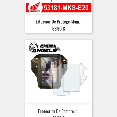
Extension De Protège-Main...
Prix
53,90 €
Protection De Compteur...