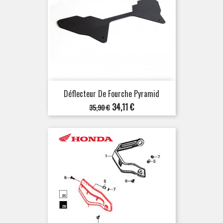
Déflecteur De Fourche Pyramid
Prix
Prix
34,11 €
35,90 €
de
base