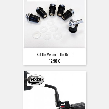
Kit De Visserie De Bulle
Prix
12,90 €