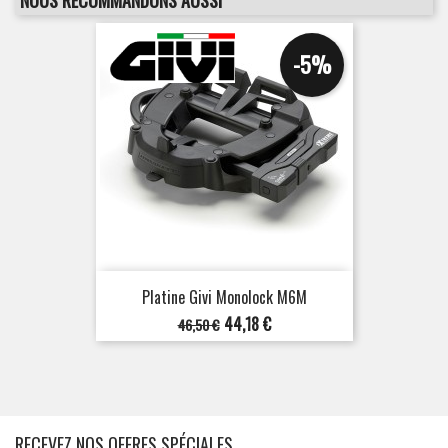
NOUS RECOMMANDONS AUSSI
-5%
Platine Givi Monolock M6M
Prix
Prix
44,18 €
46,50 €
de
base
RECEVEZ NOS OFFRES SPÉCIALES