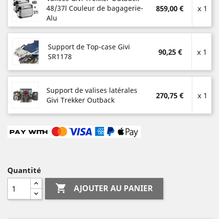
48/37l Couleur de bagagerie-
859,00 €
x 1
Alu
Support de Top-case Givi
90,25 €
x 1
SR1178
Support de valises latérales
270,75 €
x 1
Givi Trekker Outback
Quantité

AJOUTER AU PANIER