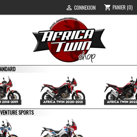
PANIER
(0)
shopping_cart
0
CONNEXION

STANDARD
ADVENTURE SPORTS