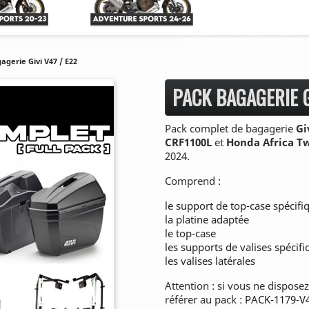
agerie Givi V47 / E22
PACK BAGAGERIE G
Pack complet de bagagerie
Giv
CRF1100L
et
Honda Africa T
2024.
Comprend :
le support de top-case spécifi
la platine adaptée
le top-case
les supports de valises spécif
les valises latérales
Attention : si vous ne dispose
référer au pack :
PACK-1179-V