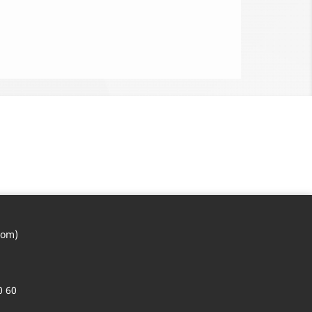
com)
0 60