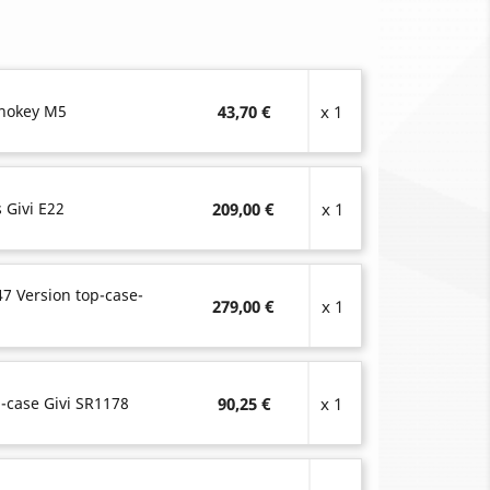
onokey M5
43,70 €
x 1
s Givi E22
209,00 €
x 1
47 Version top-case-
279,00 €
x 1
-case Givi SR1178
90,25 €
x 1