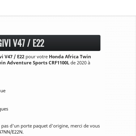
IVI V47 / E22
i V47 / E22
pour votre
H
onda Africa Twin
win Adventure Sports CRF1100L
de 2020 à
que
iques
z pas d'un porte paquet d'origine, merci de vous
47NN/E22N
.