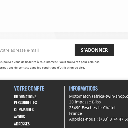
us pouvez vous désinscrire à tout moment. Vous trouverez pour cela nos
ormations de contact dans les conditions d'utilisation du site.
VOTRE COMPTE
INFORMATIONS
INFORMATIONS
Motomatch (africa-twin-shop.
PERSONNELLES
20 impasse Bliss
25490 Fesches-le-Châtel
COMMANDES
France
AVOIRS
Appelez-nous :
(+33) 3 74 47 6
ADRESSES