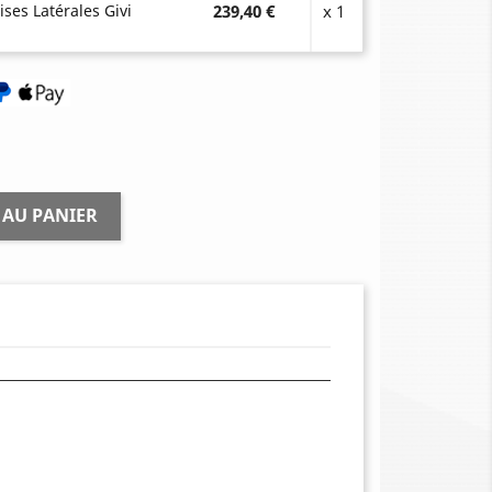
ises Latérales Givi
239,40 €
x 1
 AU PANIER