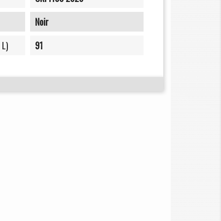
Noir
 L)
91