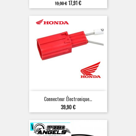
Prix
Prix
17,91 €
19,90 €
de
base
Connecteur Électronique...
Prix
39,90 €