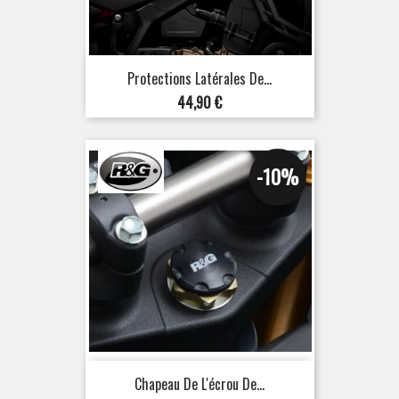
Protections Latérales De...
Prix
44,90 €
-10%
Chapeau De L'écrou De...