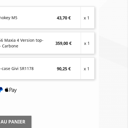
onokey M5
43,70 €
x 1
56 Maxia 4 Version top-
359,00 €
x 1
 - Carbone
-case Givi SR1178
90,25 €
x 1
 AU PANIER