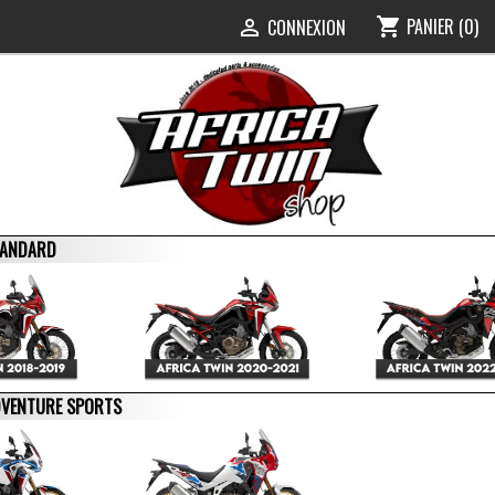
PANIER
(0)
shopping_cart
0
CONNEXION

STANDARD
ADVENTURE SPORTS