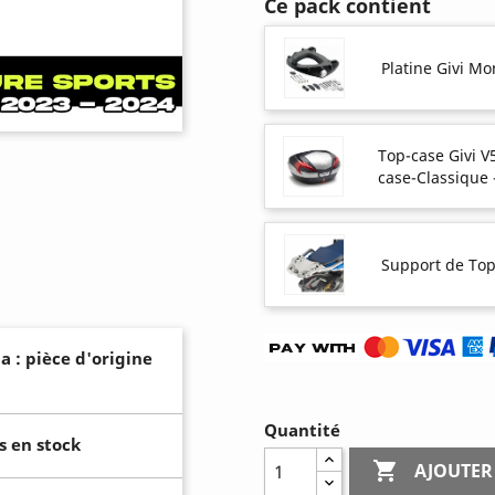
Ce pack contient
Platine Givi M
Top-case Givi V
case-Classique
Support de Top
a : pièce d'origine
Quantité
s en stock

AJOUTER