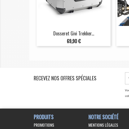
Dosseret Givi Trekker...
Prix
69,90 €
RECEVEZ NOS OFFRES SPÉCIALES
Vo
inf
PRODUITS
NOTRE SOCIÉTÉ
PROMOTIONS
MENTIONS LÉGALES