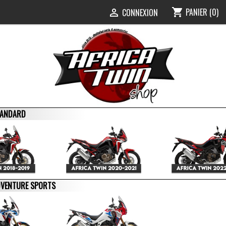
PANIER
(0)
shopping_cart
0
CONNEXION

STANDARD
ADVENTURE SPORTS