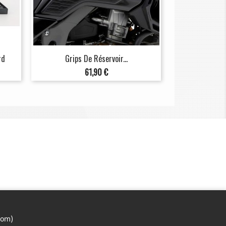
rd
Grips De Réservoir...
Prix
61,90 €
com)