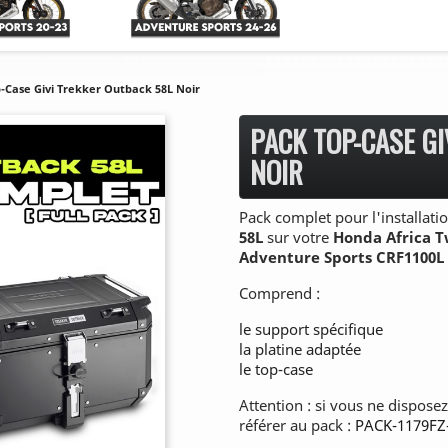
-Case Givi Trekker Outback 58L Noir
PACK TOP-CASE G
NOIR
Pack complet pour l'installat
58L
sur votre
H
onda Africa 
Adventure Sports CRF1100L
Comprend :
le support spécifique
la platine adaptée
le top-case
Attention : si vous ne dispose
référer au pack :
PACK-1179F