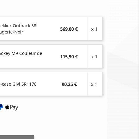
rekker Outback 58l
569,00 €
x 1
agerie-Noir
onokey M9 Couleur de
115,90 €
x 1
-case Givi SR1178
90,25 €
x 1