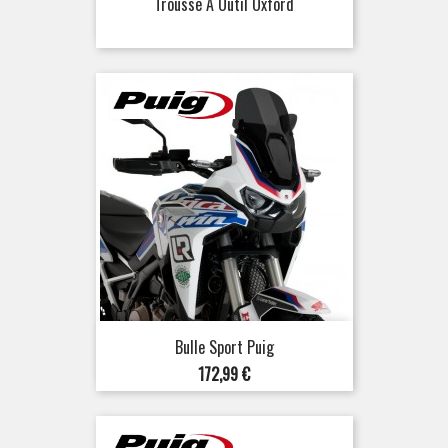
Trousse À Outil Oxford
Bulle Sport Puig
Prix
172,99 €