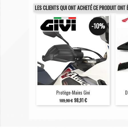
LES CLIENTS QUI ONT ACHETÉ CE PRODUIT ONT 
-10%
Protège-Mains Givi
D
Prix
Prix
98,91 €
109,90 €
de
base