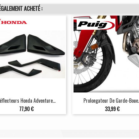
ÉGALEMENT ACHETÉ :
éflecteurs Honda Adventure...
Prolongateur De Garde-Boue..
Prix
Prix
77,90 €
33,99 €