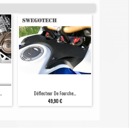
.
Déflecteur De Fourche...
Prix
49,90 €