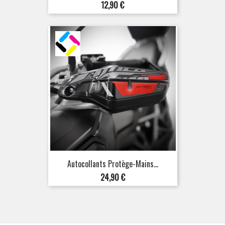
Prix
12,90 €
Autocollants Protège-Mains...
Prix
24,90 €