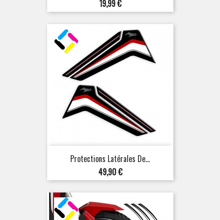
Prix
19,99 €
Protections Latérales De...
Prix
49,90 €