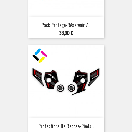
Pack Protège-Réservoir /...
Prix
33,90 €
Protections De Repose-Pieds...