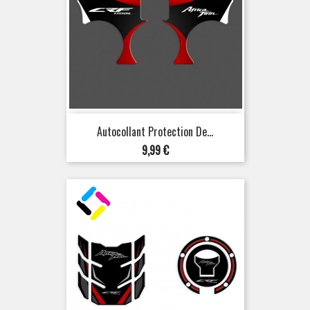
Autocollant Protection De...
Prix
9,99 €