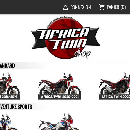
PANIER
(0)
shopping_cart
0
CONNEXION

STANDARD
ADVENTURE SPORTS