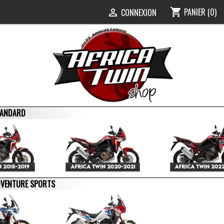
PANIER
(0)
shopping_cart
0
CONNEXION

STANDARD
ADVENTURE SPORTS