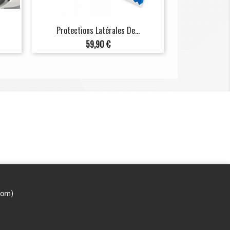
Protections Latérales De...
Prix
59,90 €
com)