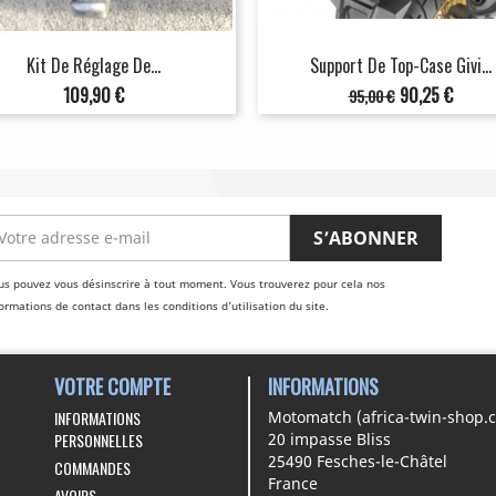
Kit De Réglage De...
Support De Top-Case Givi...
Prix
Prix
Prix
109,90 €
90,25 €
95,00 €
de
base
us pouvez vous désinscrire à tout moment. Vous trouverez pour cela nos
ormations de contact dans les conditions d'utilisation du site.
VOTRE COMPTE
INFORMATIONS
INFORMATIONS
Motomatch (africa-twin-shop.
PERSONNELLES
20 impasse Bliss
25490 Fesches-le-Châtel
COMMANDES
France
AVOIRS