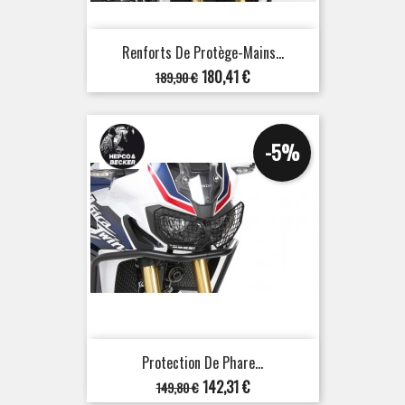
Renforts De Protège-Mains...
Prix
Prix
180,41 €
189,90 €
de
base
-5%
Protection De Phare...
Prix
Prix
142,31 €
149,80 €
de