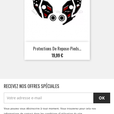
Protections De Repose-Pieds...
Prix
19,99 €
RECEVEZ NOS OFFRES SPÉCIALES
Vous pouvez vous désinscrire à tout moment. Vous trouverez pour cela nos
informations de contact dans les conditions d'utilisation du site.