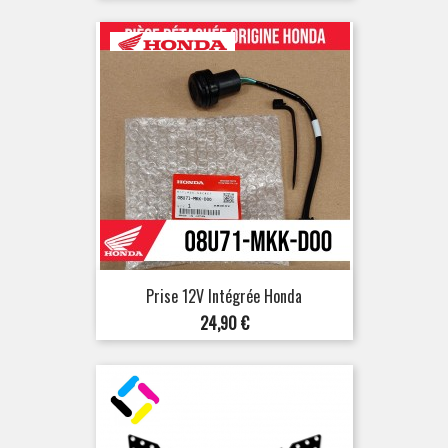
base
Prise 12V Intégrée Honda
Prix
24,90 €