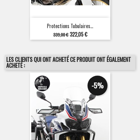
Protections Tubulaires...
Prix
Prix
322,05 €
339,00 €
de
base
LES CLIENTS QUI ONT ACHETÉ CE PRODUIT ONT ÉGALEMENT
ACHETÉ :
-5%