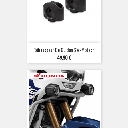
Réhausseur De Guidon SW-Motech
Prix
49,90 €