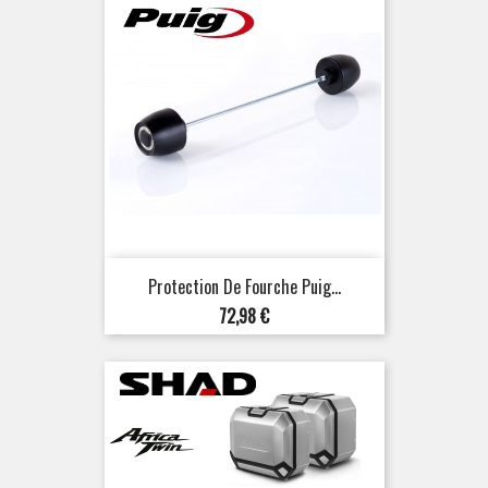
Protection De Fourche Puig...
Prix
72,98 €