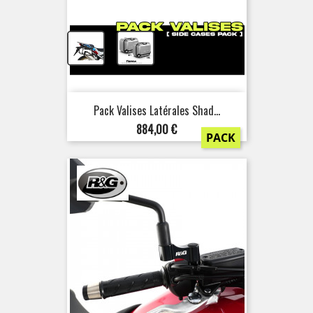
+
Pack Valises Latérales Shad...
Prix
884,00 €
PACK