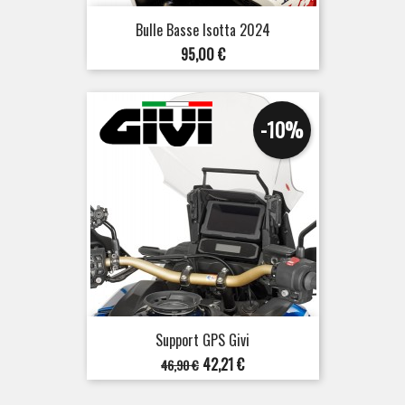
Bulle Basse Isotta 2024
Prix
95,00 €
-10%
Support GPS Givi
Prix
Prix
42,21 €
46,90 €
de
base