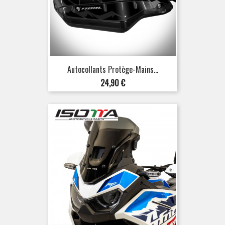
Autocollants Protège-Mains...
Prix
24,90 €