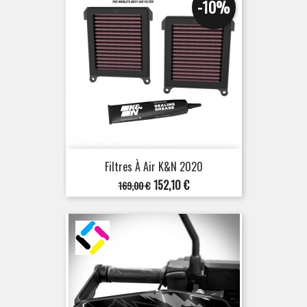
-10%
Filtres À Air K&N 2020
Prix
Prix
152,10 €
169,00 €
de
base