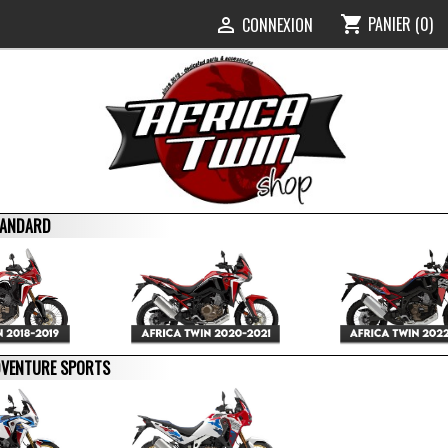
PANIER
(0)
shopping_cart
0
CONNEXION

STANDARD
ADVENTURE SPORTS