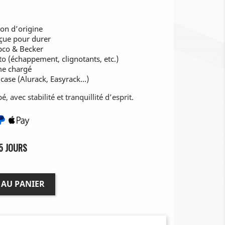
tion d’origine
nçue pour durer
epco & Becker
o (échappement, clignotants, etc.)
me chargé
case (Alurack, Easyrack…)
 avec stabilité et tranquillité d’esprit.
5 JOURS
 AU PANIER