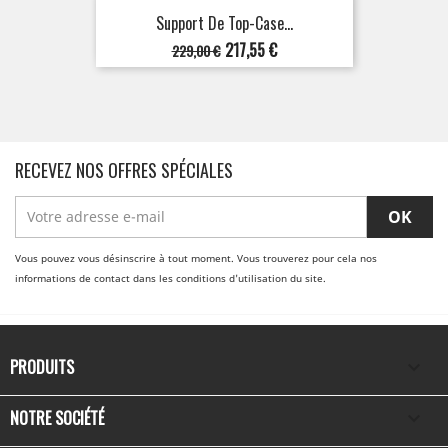
Support De Top-Case...
Prix
Prix
217,55 €
229,00 €
de
base
RECEVEZ NOS OFFRES SPÉCIALES
Vous pouvez vous désinscrire à tout moment. Vous trouverez pour cela nos
informations de contact dans les conditions d'utilisation du site.
PRODUITS

NOTRE SOCIÉTÉ
