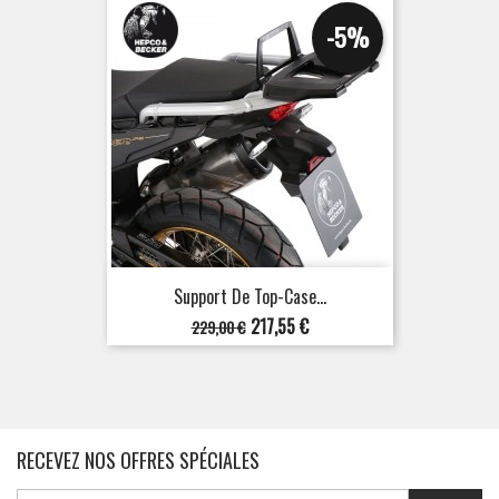
-5%
Support De Top-Case...
Prix
Prix
217,55 €
229,00 €
de
base
RECEVEZ NOS OFFRES SPÉCIALES