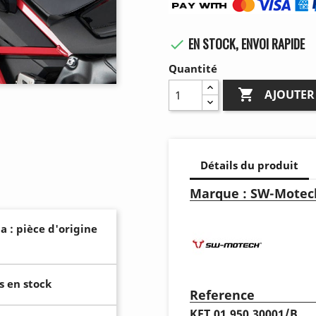
EN STOCK, ENVOI RAPIDE

Quantité

AJOUTER
Détails du produit
Marque : SW-Motec
a : pièce d'origine
s en stock
Reference
KFT.01.950.30001/B