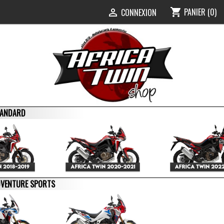
PANIER
(0)
shopping_cart
0
CONNEXION

STANDARD
ADVENTURE SPORTS