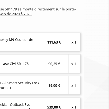
ase SR1178 se monte directement sur le porte-
Twin de 2020 à 2023.
onokey M9 Couleur de
111,63 €
x 1
-case Givi SR1178
90,25 €
x 1
 Givi Smart Security Lock
19,00 €
x 1
rures-1
rekker Outback Evo
539,00 €
x 1