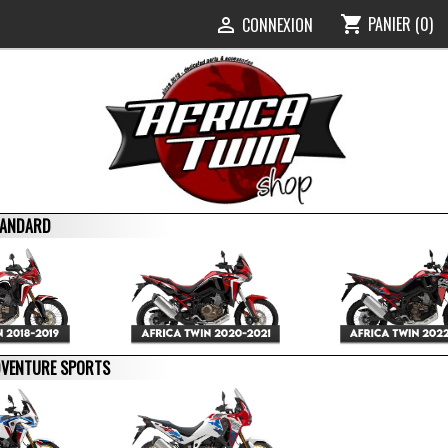
PANIER
(0)
shopping_cart
0
CONNEXION

STANDARD
ADVENTURE SPORTS