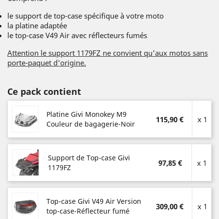
le support de top-case spécifique à votre moto
la platine adaptée
le top-case V49 Air avec réflecteurs fumés
Attention le support 1179FZ ne convient qu'aux motos sans
porte-paquet d'origine.
Ce pack contient
Platine Givi Monokey M9
115,90 €
x 1
Couleur de bagagerie-Noir
Support de Top-case Givi
97,85 €
x 1
1179FZ
Top-case Givi V49 Air Version
309,00 €
x 1
top-case-Réflecteur fumé