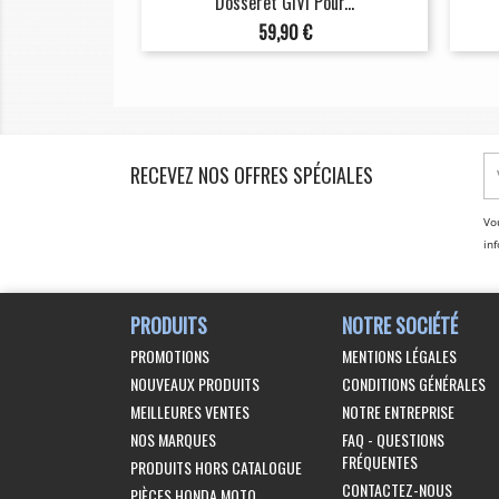
Dosseret GIVI Pour...
Prix
59,90 €
RECEVEZ NOS OFFRES SPÉCIALES
Vo
inf
PRODUITS
NOTRE SOCIÉTÉ
PROMOTIONS
MENTIONS LÉGALES
NOUVEAUX PRODUITS
CONDITIONS GÉNÉRALES
MEILLEURES VENTES
NOTRE ENTREPRISE
NOS MARQUES
FAQ - QUESTIONS
FRÉQUENTES
PRODUITS HORS CATALOGUE
CONTACTEZ-NOUS
PIÈCES HONDA MOTO