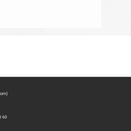
com)
0 60