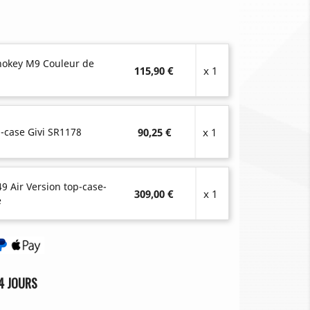
onokey M9 Couleur de
115,90 €
x 1
-case Givi SR1178
90,25 €
x 1
49 Air Version top-case-
309,00 €
x 1
é
4 JOURS