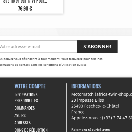
Sac Intérieur GIVI Pour...
Prix
76,90 €
us pouvez vous désinscrire à tout moment. Vous trouverez pour cela nos
ormations de contact dans les conditions d'utilisation du site.
VOTRE COMPTE
INFORMATIONS
INFORMATIONS
Motomatch (africa-twin-shop.
PERSONNELLES
20 impasse Bliss
25490 Fesches-le-Châtel
COMMANDES
France
AVOIRS
Appelez-nous :
(+33) 3 74 47 6
ADRESSES
BONS DE RÉDUCTION
Paiement sécurisé avec