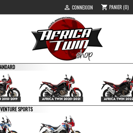
PANIER
(0)
shopping_cart
0
CONNEXION

STANDARD
ADVENTURE SPORTS