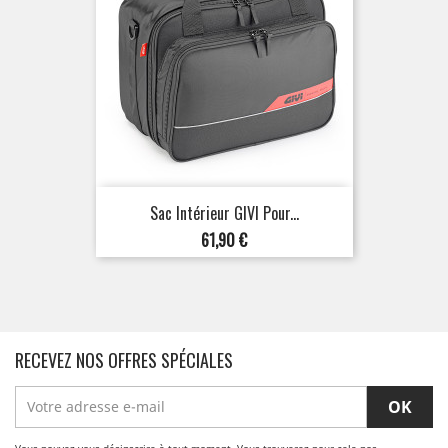
Sac Intérieur GIVI Pour...
Prix
61,90 €
RECEVEZ NOS OFFRES SPÉCIALES
Vous pouvez vous désinscrire à tout moment. Vous trouverez pour cela nos