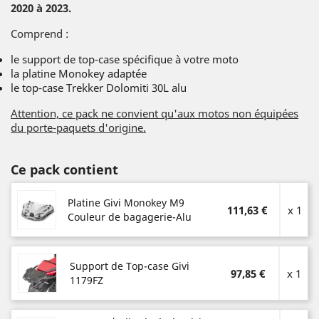
2020 à 2023.
Comprend :
le support de top-case spécifique à votre moto
la platine Monokey adaptée
le top-case Trekker Dolomiti 30L alu
Attention, ce pack ne convient qu'aux motos non équipées
du porte-paquets d'origine.
Ce pack contient
Platine Givi Monokey M9
111,63 €
x 1
Couleur de bagagerie-Alu
Support de Top-case Givi
97,85 €
x 1
1179FZ