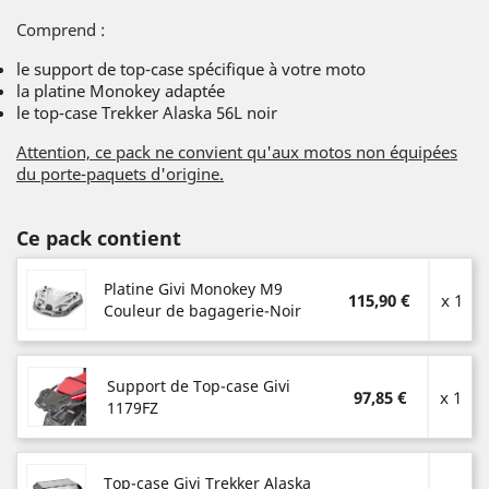
Comprend :
le support de top-case spécifique à votre moto
la platine Monokey adaptée
le top-case Trekker Alaska 56L noir
Attention, ce pack ne convient qu'aux motos non équipées
du porte-paquets d'origine.
Ce pack contient
Platine Givi Monokey M9
115,90 €
x 1
Couleur de bagagerie-Noir
Support de Top-case Givi
97,85 €
x 1
1179FZ
Top-case Givi Trekker Alaska