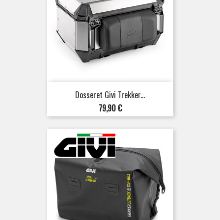
Dosseret Givi Trekker...
Prix
79,90 €