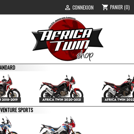
PANIER
(0)
shopping_cart
0
CONNEXION

STANDARD
ADVENTURE SPORTS