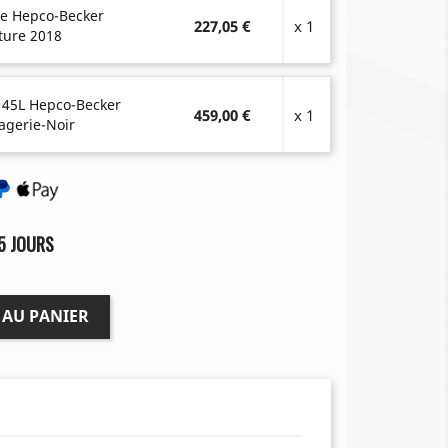
se Hepco-Becker
227,05 €
x 1
ture 2018
 45L Hepco-Becker
459,00 €
x 1
agerie-Noir
5 JOURS
 AU PANIER