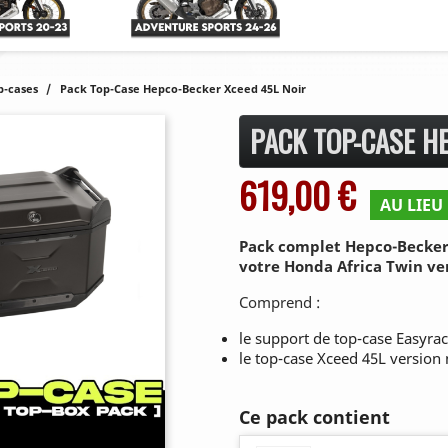
p-cases
Pack Top-Case Hepco-Becker Xceed 45L Noir
PACK TOP-CASE H
619,00 €
AU LIEU 
Pack complet Hepco-Becker 
votre Honda Africa Twin ver
Comprend :
le support de top-case Easyra
le top-case Xceed 45L version 
Ce pack contient