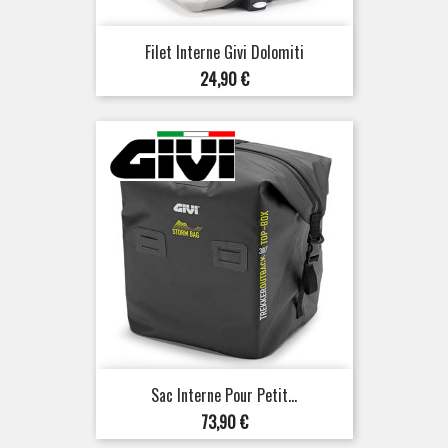
Filet Interne Givi Dolomiti
Prix
24,90 €
Sac Interne Pour Petit...
Prix
73,90 €