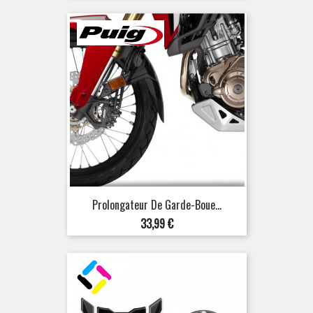
Prolongateur De Garde-Boue...
Prix
33,99 €