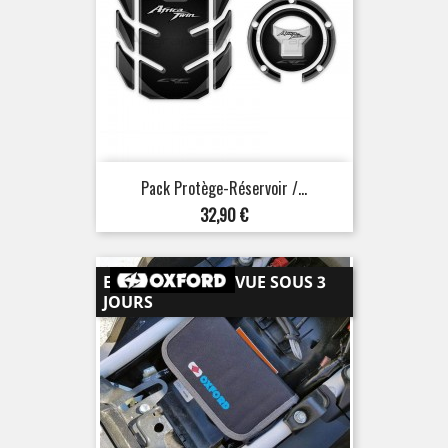
Pack Protège-Réservoir /...
Prix
32,90 €
EXPÉDITION PRÉVUE SOUS 3
JOURS