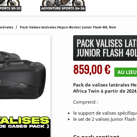
latérales
Pack Valises latérales Hepco-Becker Junior Flash 40L Noir
PACK VALISES LA
JUNIOR FLASH 40
859,00 €
AU LIEU
Pack de valises latérales H
Africa Twin à partir de 2024
Comprend :
le support de valises spécifiq
le set de 2 valises Junior Flash