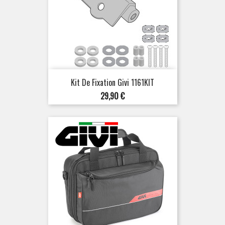
Kit De Fixation Givi 1161KIT
Prix
29,90 €