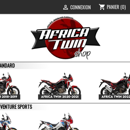
PANIER
(0)
shopping_cart
0
CONNEXION

STANDARD
ADVENTURE SPORTS