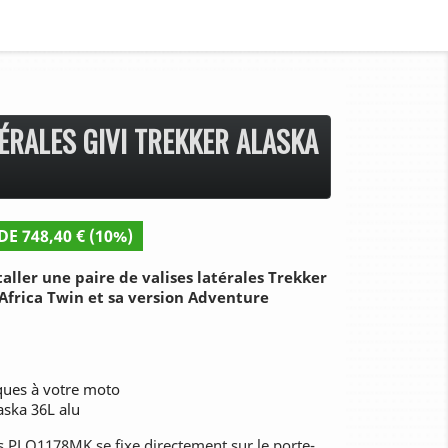
ÉRALES GIVI TREKKER ALASKA
DE 748,40 € (10%)
aller une paire de valises latérales Trekker
Africa Twin et sa version Adventure
iques à votre moto
laska 36L alu
es PLO1178MK se fixe directement sur le porte-