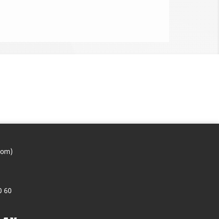
com)
0 60