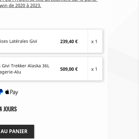
Twin de 2020 à 2023.
ises Latérales Givi
239,40 €
x 1
s Givi Trekker Alaska 36L
509,00 €
x 1
agerie-Alu
4 JOURS
 AU PANIER