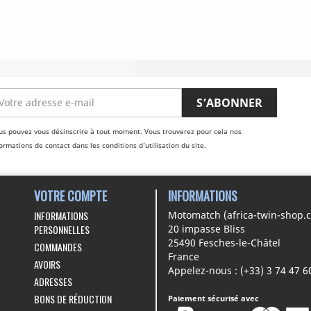
us pouvez vous désinscrire à tout moment. Vous trouverez pour cela nos
ormations de contact dans les conditions d'utilisation du site.
VOTRE COMPTE
INFORMATIONS
INFORMATIONS
Motomatch (africa-twin-shop.
PERSONNELLES
20 impasse Bliss
25490 Fesches-le-Châtel
COMMANDES
France
AVOIRS
Appelez-nous :
(+33) 3 74 47 6
ADRESSES
BONS DE RÉDUCTION
Paiement sécurisé avec