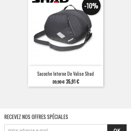
-10%
Sacoche Interne De Valise Shad
Prix
Prix
35,91 €
39,90 €
de
base
RECEVEZ NOS OFFRES SPÉCIALES