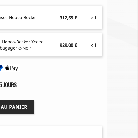
lises Hepco-Becker
312,55 €
x 1
es Hepco-Becker Xceed
929,00 €
x 1
 bagagerie-Noir
5 JOURS
 AU PANIER