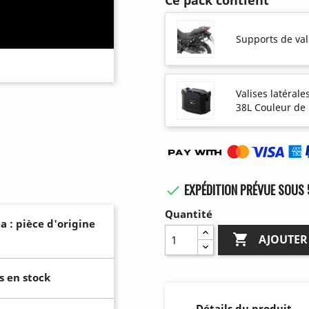
Ce pack contient
Supports de va
Valises latéral
38L Couleur de
EXPÉDITION PRÉVUE SOUS 

Quantité
a : pièce d'origine

AJOUTER
s en stock
Détails du produit