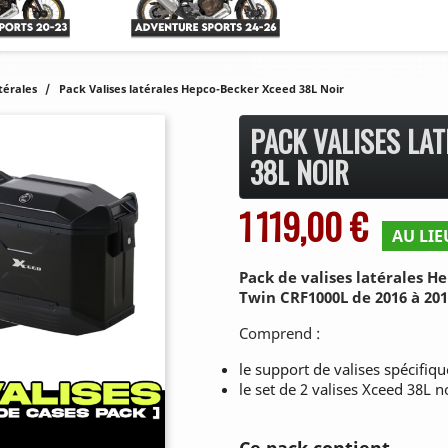
atérales
Pack Valises latérales Hepco-Becker Xceed 38L Noir
PACK VALISES LA
38L NOIR
1 119,00 €
AU LIEU
Pack de valises latérales 
Twin CRF1000L de 2016 à 201
Comprend :
le support de valises spécifiq
le set de 2 valises Xceed 38L n