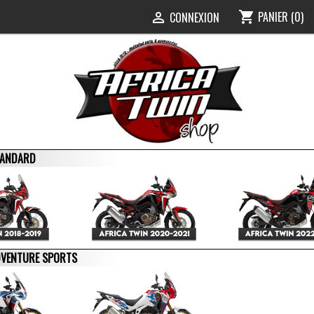
PANIER
(0)
shopping_cart
0
CONNEXION

STANDARD
ADVENTURE SPORTS