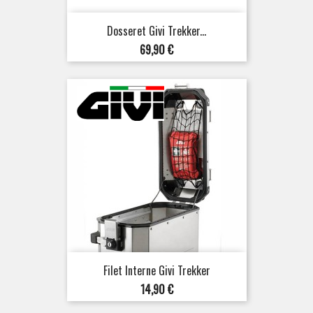
Dosseret Givi Trekker...
Prix
69,90 €
Filet Interne Givi Trekker
Prix
14,90 €