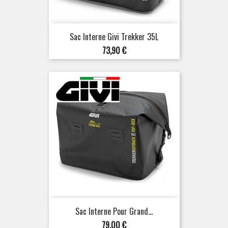
Sac Interne Givi Trekker 35L
Prix
73,90 €
Sac Interne Pour Grand...
Prix
79,00 €