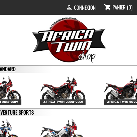
PANIER
(0)
shopping_cart
0
CONNEXION

STANDARD
ADVENTURE SPORTS