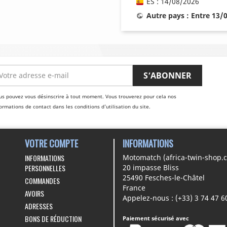
ES : 14/08/2026
Autre pays : Entre 13/
us pouvez vous désinscrire à tout moment. Vous trouverez pour cela nos
ormations de contact dans les conditions d'utilisation du site.
VOTRE COMPTE
INFORMATIONS
INFORMATIONS
Motomatch (africa-twin-shop.
PERSONNELLES
20 impasse Bliss
25490 Fesches-le-Châtel
COMMANDES
France
AVOIRS
Appelez-nous :
(+33) 3 74 47 6
ADRESSES
BONS DE RÉDUCTION
Paiement sécurisé avec