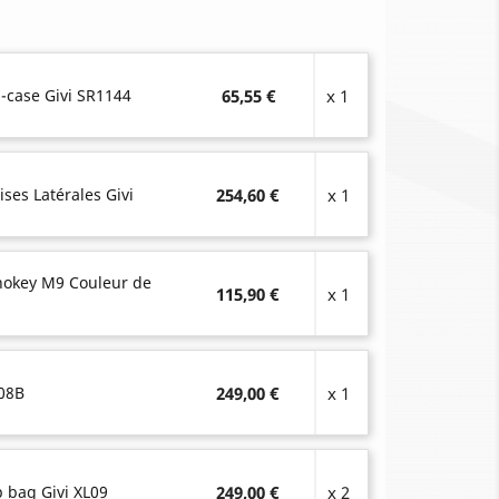
-case Givi SR1144
65,55 €
x 1
ises Latérales Givi
254,60 €
x 1
onokey M9 Couleur de
115,90 €
x 1
L08B
249,00 €
x 1
p bag Givi XL09
249,00 €
x 2