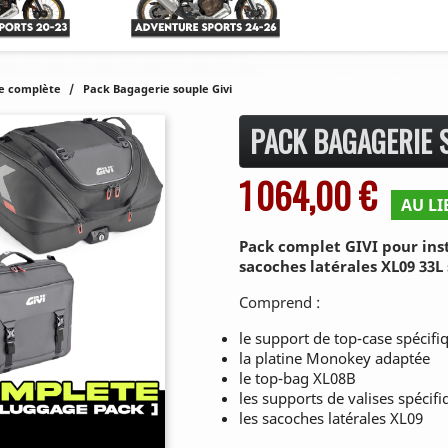
e complète
Pack Bagagerie souple Givi
PACK BAGAGERIE 
1 064,00 €
AU LI
Pack complet GIVI pour inst
sacoches latérales XL09 33L
Comprend :
le support de top-case spécifi
la platine Monokey adaptée
le top-bag XL08B
les supports de valises spécif
les sacoches latérales XL09