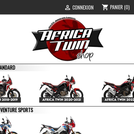
PANIER
(0)
shopping_cart
0
CONNEXION

STANDARD
ADVENTURE SPORTS