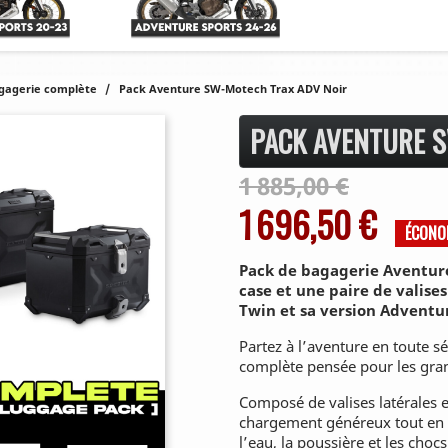
gagerie complète
Pack Aventure SW-Motech Trax ADV Noir
PACK AVENTURE S
1 885,00 €
1 696,50 €
ÉCONO
Pack de bagagerie Aventure
case et une paire de valis
Twin et sa version Adventur
Partez à l’aventure en toute s
complète pensée pour les gra
Composé de valises latérales e
chargement généreux tout en 
l’eau, la poussière et les chocs