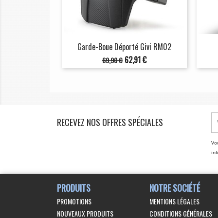
Garde-Boue Déporté Givi RM02
Prix
Prix
62,91 €
69,90 €
de
base
RECEVEZ NOS OFFRES SPÉCIALES
Vo
inf
PRODUITS
NOTRE SOCIÉTÉ
PROMOTIONS
MENTIONS LÉGALES
NOUVEAUX PRODUITS
CONDITIONS GÉNÉRALES