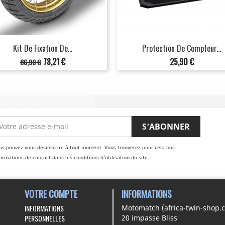
Kit De Fixation De...
Protection De Compteur...
Prix
Prix
Prix
78,21 €
25,90 €
86,90 €
de
base
us pouvez vous désinscrire à tout moment. Vous trouverez pour cela nos
ormations de contact dans les conditions d'utilisation du site.
VOTRE COMPTE
INFORMATIONS
INFORMATIONS
Motomatch (africa-twin-shop.
PERSONNELLES
20 impasse Bliss