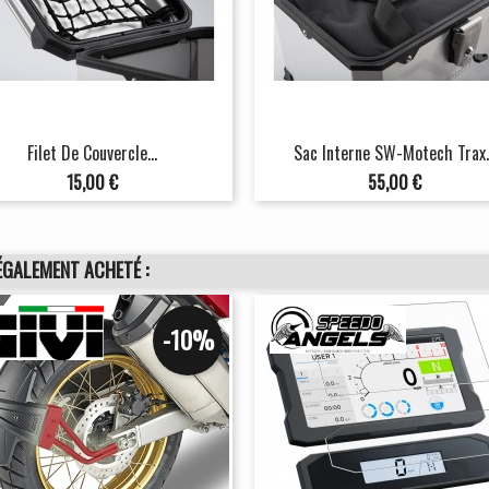
Filet De Couvercle...
Sac Interne SW-Motech Trax..
Prix
Prix
15,00 €
55,00 €
ÉGALEMENT ACHETÉ :
-10%