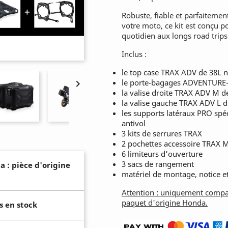
Robuste, fiable et parfaitemen
votre moto, ce kit est conçu 
quotidien aux longs road trips
Inclus :
le top case TRAX ADV de 38L n
le porte-bagages ADVENTURE-R

la valise droite TRAX ADV M d
la valise gauche TRAX ADV L d
les supports latéraux PRO spéc
antivol
3 kits de serrures TRAX
2 pochettes accessoire TRAX 
6 limiteurs d'ouverture
3 sacs de rangement
a : pièce d'origine
matériel de montage, notice et
Attention : uniquement compat
paquet d'origine Honda.
s en stock