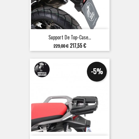
Support De Top-Case...
Prix
Prix
217,55 €
229,00 €
de
base
-5%