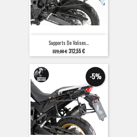
Supports De Valises...
Prix
Prix
312,55 €
329,00 €
de
base
-5%