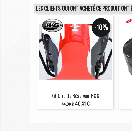
LES CLIENTS QUI ONT ACHETÉ CE PRODUIT ONT 
-10%
Kit Grip De Réservoir R&G
Prix
Prix
40,41 €
44,90 €
de
base