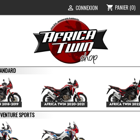
PANIER
(0)
shopping_cart
0
CONNEXION

STANDARD
ADVENTURE SPORTS