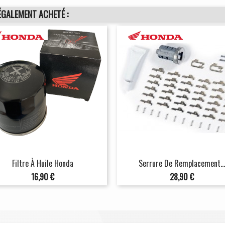
ÉGALEMENT ACHETÉ :
Filtre À Huile Honda
Serrure De Remplacement...
Prix
Prix
16,90 €
28,90 €